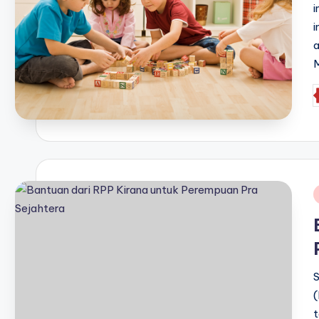
i
i
a
P
b
i
t