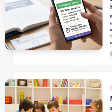
B
s
s
t
P
b
i