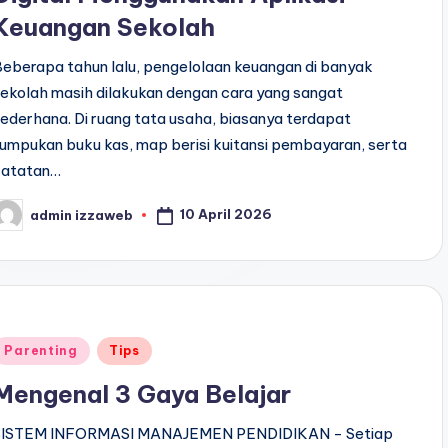
Keuangan Sekolah
eberapa tahun lalu, pengelolaan keuangan di banyak
ekolah masih dilakukan dengan cara yang sangat
ederhana. Di ruang tata usaha, biasanya terdapat
umpukan buku kas, map berisi kuitansi pembayaran, serta
catatan…
10 April 2026
admin izzaweb
osted
y
Posted
Parenting
Tips
n
Mengenal 3 Gaya Belajar
SISTEM INFORMASI MANAJEMEN PENDIDIKAN - Setiap