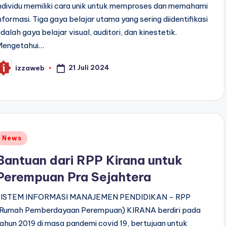
ndividu memiliki cara unik untuk memproses dan memahami
nformasi. Tiga gaya belajar utama yang sering diidentifikasi
dalah gaya belajar visual, auditori, dan kinestetik.
Mengetahui…
21 Juli 2024
izzaweb
osted
y
Posted
News
n
Bantuan dari RPP Kirana untuk
Perempuan Pra Sejahtera
SISTEM INFORMASI MANAJEMEN PENDIDIKAN - RPP
(Rumah Pemberdayaan Perempuan) KIRANA berdiri pada
ahun 2019 di masa pandemi covid 19, bertujuan untuk