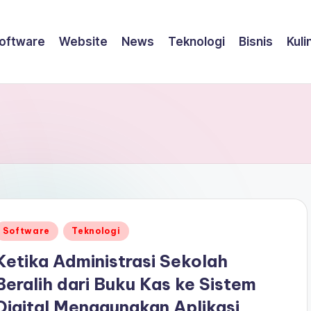
oftware
Website
News
Teknologi
Bisnis
Kuli
Posted
Software
Teknologi
n
Ketika Administrasi Sekolah
Beralih dari Buku Kas ke Sistem
Digital Menggunakan Aplikasi