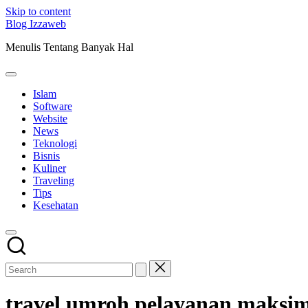
Skip to content
Blog Izzaweb
Menulis Tentang Banyak Hal
Islam
Software
Website
News
Teknologi
Bisnis
Kuliner
Traveling
Tips
Kesehatan
travel umroh pelayanan maksi