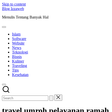
Skip to content
Blog Izzaweb
Menulis Tentang Banyak Hal
Islam
Software
Website
News
Teknologi
Bisnis
Kuliner
Traveling
Tips
Kesehatan
travel umroh pelayanan ramah