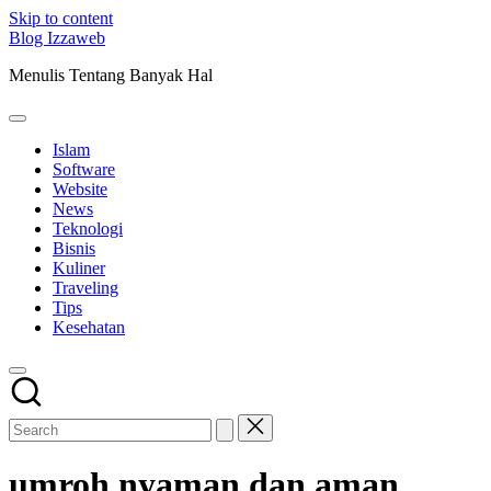
Skip to content
Blog Izzaweb
Menulis Tentang Banyak Hal
Islam
Software
Website
News
Teknologi
Bisnis
Kuliner
Traveling
Tips
Kesehatan
umroh nyaman dan aman