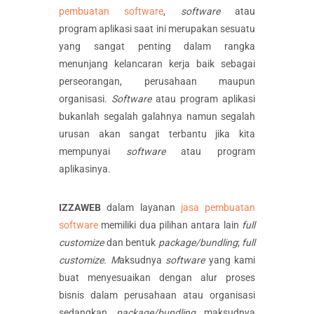
pembuatan software
,
software
atau
program aplikasi saat ini merupakan sesuatu
yang sangat penting dalam rangka
menunjang kelancaran kerja baik sebagai
perseorangan, perusahaan maupun
organisasi.
Software
atau program aplikasi
bukanlah segalah galahnya namun segalah
urusan akan sangat terbantu jika kita
mempunyai
software
atau program
aplikasinya.
IZZAWEB
dalam layanan
jasa pembuatan
software
memiliki dua pilihan antara lain
full
customize
dan bentuk
package/bundling
;
full
customize. M
aksudnya
software
yang kami
buat menyesuaikan dengan alur proses
bisnis dalam perusahaan atau organisasi
sedangkan
package/bundling
maksudnya