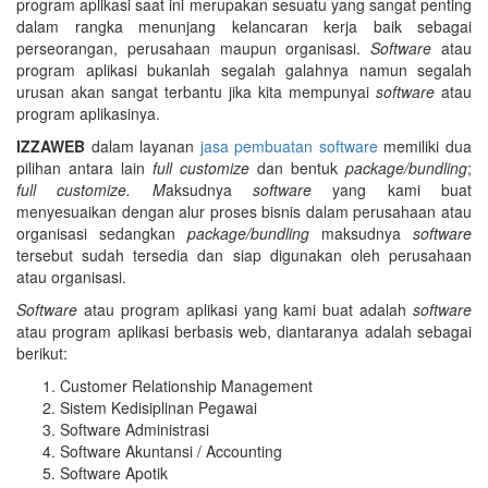
program aplikasi saat ini merupakan sesuatu yang sangat penting
dalam rangka menunjang kelancaran kerja baik sebagai
perseorangan, perusahaan maupun organisasi.
Software
atau
program aplikasi bukanlah segalah galahnya namun segalah
urusan akan sangat terbantu jika kita mempunyai
software
atau
program aplikasinya.
IZZAWEB
dalam layanan
jasa pembuatan software
memiliki dua
pilihan antara lain
full customize
dan bentuk
package/bundling
;
full customize. M
aksudnya
software
yang kami buat
menyesuaikan dengan alur proses bisnis dalam perusahaan atau
organisasi sedangkan
package/bundling
maksudnya
software
tersebut sudah tersedia dan siap digunakan oleh perusahaan
atau organisasi.
Software
atau program aplikasi yang kami buat adalah
software
atau program aplikasi berbasis web, diantaranya adalah sebagai
berikut:
Customer Relationship Management
Sistem Kedisiplinan Pegawai
Software Administrasi
Software Akuntansi / Accounting
Software Apotik