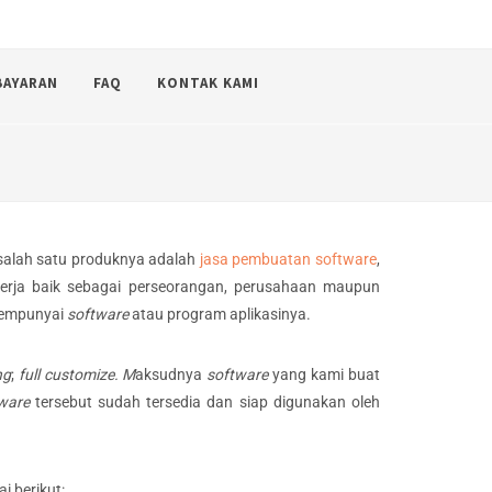
BAYARAN
FAQ
KONTAK KAMI
 salah satu produknya adalah
jasa pembuatan software
,
kerja baik sebagai perseorangan, perusahaan maupun
 mempunyai
software
atau program aplikasinya.
ng
;
full customize. M
aksudnya
software
yang kami buat
ware
tersebut sudah tersedia dan siap digunakan oleh
i berikut: