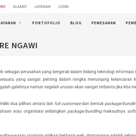
NI!
ALAMAT
LAYANAN
LOGIN
LAYANAN
PORTOFOLIO
BLOG
PEMESANAN
PEM
RE NGAWI
b sebagai perusahan yang bergerak dalam bidang teknologi informasi
 sesuatu yang sangat penting dalam rangka menunjang kelancaran 
egalah galahnya namun segalah urusan akan sangat terbantu jika kita
iliki dua pilihan antara lain
full customize
dan bentuk
package/bundli
sahaan atau organisasi sedangkan
package/bundling
maksudnya
soft
software
atau program aplikasi berbasis web, diantaranya adalah sebaga