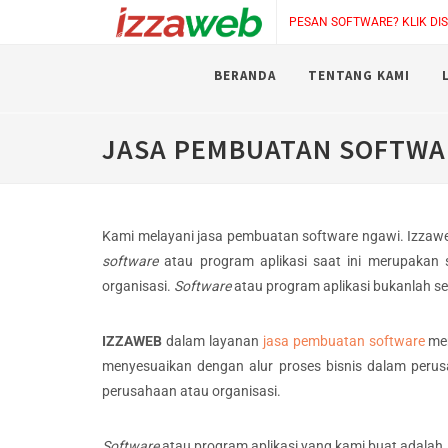
PESAN SOFTWARE? KLIK DISI
BERANDA
TENTANG KAMI
JASA PEMBUATAN SOFTWA
Kami melayani jasa pembuatan software ngawi. Izzawe
software
atau program aplikasi saat ini merupakan
organisasi.
Software
atau program aplikasi bukanlah s
IZZAWEB
dalam layanan
jasa pembuatan software
mem
menyesuaikan dengan alur proses bisnis dalam peru
perusahaan atau organisasi.
Software
atau program aplikasi yang kami buat adalah