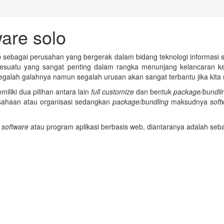
are solo
 sebagai perusahan yang bergerak dalam bidang teknologi informasi 
 sesuatu yang sangat penting dalam rangka menunjang kelancaran 
segalah galahnya namun segalah urusan akan sangat terbantu jika ki
iliki dua pilihan antara lain
full customize
dan bentuk
package/bundli
sahaan atau organisasi sedangkan
package/bundling
maksudnya
soft
h
software
atau program aplikasi berbasis web, diantaranya adalah seba