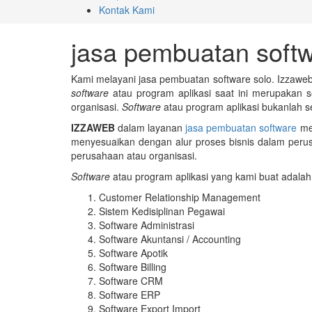
Kontak Kami
jasa pembuatan softw
Kami melayani jasa pembuatan software solo. Izzaweb
software
atau program aplikasi saat ini merupakan
organisasi.
Software
atau program aplikasi bukanlah 
IZZAWEB
dalam layanan
jasa pembuatan software
mem
menyesuaikan dengan alur proses bisnis dalam peru
perusahaan atau organisasi.
Software
atau program aplikasi yang kami buat adala
Customer Relationship Management
Sistem Kedisiplinan Pegawai
Software Administrasi
Software Akuntansi / Accounting
Software Apotik
Software Billing
Software CRM
Software ERP
Software Export Import