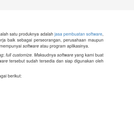
salah satu produknya adalah
jasa pembuatan software
,
kerja baik sebagai perseorangan, perusahaan maupun
ta mempunyai
software
atau program aplikasinya.
ng
;
full customize. M
aksudnya
software
yang kami buat
ware
tersebut sudah tersedia dan siap digunakan oleh
gai berikut: