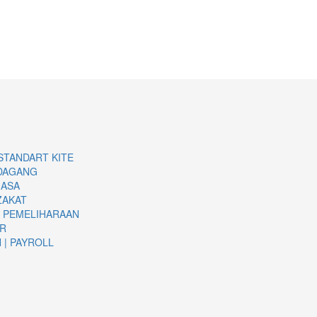
STANDART KITE
DAGANG
JASA
ZAKAT
 PEMELIHARAAN
R
| PAYROLL