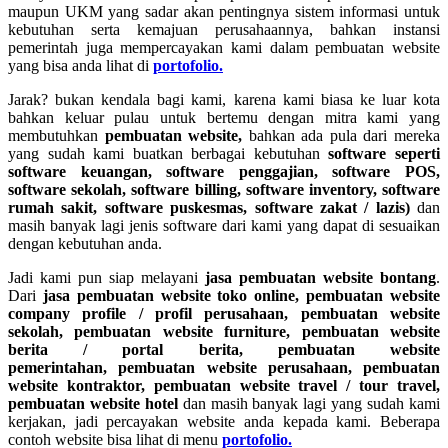
maupun UKM yang sadar akan pentingnya sistem informasi untuk
kebutuhan serta kemajuan perusahaannya, bahkan instansi
pemerintah juga mempercayakan kami dalam pembuatan website
yang bisa anda lihat di
portofolio.
Jarak? bukan kendala bagi kami, karena kami biasa ke luar kota
bahkan keluar pulau untuk bertemu dengan mitra kami yang
membutuhkan
pembuatan website,
bahkan ada pula dari mereka
yang sudah kami buatkan berbagai kebutuhan
software seperti
software keuangan, software penggajian, software POS,
software sekolah, software billing, software inventory, software
rumah sakit, software puskesmas, software zakat / lazis)
dan
masih banyak lagi jenis software dari kami yang dapat di sesuaikan
dengan kebutuhan anda.
Jadi kami pun siap melayani
jasa pembuatan website bontang
.
Dari
jasa
pembuatan website toko online, pembuatan website
company profile / profil perusahaan, pembuatan website
sekolah, pembuatan website furniture, pembuatan website
berita / portal berita, pembuatan website
pemerintahan, pembuatan website perusahaan, pembuatan
website kontraktor, pembuatan website travel / tour travel,
pembuatan website hotel
dan masih banyak lagi yang sudah kami
kerjakan, jadi percayakan website anda kepada kami. Beberapa
contoh website bisa lihat di menu
portofolio.