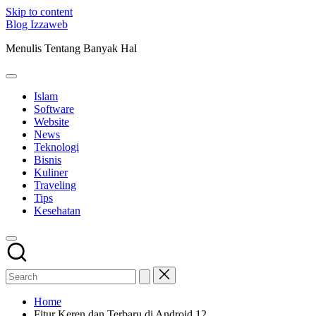
Skip to content
Blog Izzaweb
Menulis Tentang Banyak Hal
Islam
Software
Website
News
Teknologi
Bisnis
Kuliner
Traveling
Tips
Kesehatan
Home
Fitur Keren dan Terbaru di Android 12