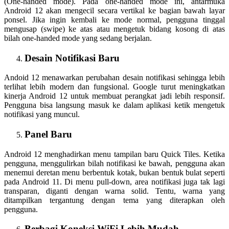
(One-handed mode). Pada one-handed mode ini, antarmuka
Android 12 akan mengecil secara vertikal ke bagian bawah layar
ponsel. Jika ingin kembali ke mode normal, pengguna tinggal
mengusap (swipe) ke atas atau mengetuk bidang kosong di atas
bilah one-handed mode yang sedang berjalan.
Desain Notifikasi Baru
Andoid 12 menawarkan perubahan desain notifikasi sehingga lebih
terlihat lebih modern dan fungsional. Google turut meningkatkan
kinerja Android 12 untuk membuat perangkat jadi lebih responsif.
Pengguna bisa langsung masuk ke dalam aplikasi ketik mengetuk
notifikasi yang muncul.
Panel Baru
Android 12 menghadirkan menu tampilan baru Quick Tiles. Ketika
pengguna, menggulirkan bilah notifikasi ke bawah, pengguna akan
menemui deretan menu berbentuk kotak, bukan bentuk bulat seperti
pada Android 11. Di menu pull-down, area notifikasi juga tak lagi
transparan, diganti dengan warna solid. Tentu, warna yang
ditampilkan tergantung dengan tema yang diterapkan oleh
pengguna.
Berbagi Koneksi WiFi Lebih Mudah