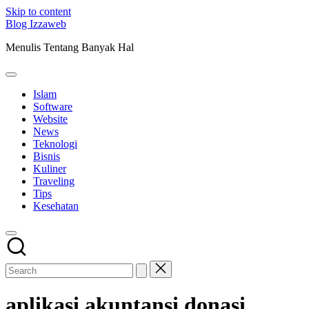
Skip to content
Blog Izzaweb
Menulis Tentang Banyak Hal
Islam
Software
Website
News
Teknologi
Bisnis
Kuliner
Traveling
Tips
Kesehatan
aplikasi akuntansi donasi