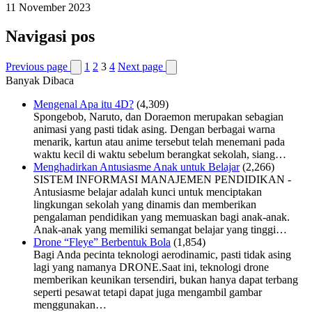
11 November 2023
Navigasi pos
Previous page
1
2
3
4
Next page
Banyak Dibaca
Mengenal Apa itu 4D?
(4,309)
Spongebob, Naruto, dan Doraemon merupakan sebagian
animasi yang pasti tidak asing. Dengan berbagai warna
menarik, kartun atau anime tersebut telah menemani pada
waktu kecil di waktu sebelum berangkat sekolah, siang…
Menghadirkan Antusiasme Anak untuk Belajar
(2,266)
SISTEM INFORMASI MANAJEMEN PENDIDIKAN -
Antusiasme belajar adalah kunci untuk menciptakan
lingkungan sekolah yang dinamis dan memberikan
pengalaman pendidikan yang memuaskan bagi anak-anak.
Anak-anak yang memiliki semangat belajar yang tinggi…
Drone “Fleye” Berbentuk Bola
(1,854)
Bagi Anda pecinta teknologi aerodinamic, pasti tidak asing
lagi yang namanya DRONE.Saat ini, teknologi drone
memberikan keunikan tersendiri, bukan hanya dapat terbang
seperti pesawat tetapi dapat juga mengambil gambar
menggunakan…