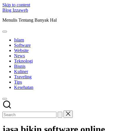
Skip to content
Blog Izzaweb
Menulis Tentang Banyak Hal
Islam
Software
Website
News
Teknologi
Bisnis
Kuliner
Traveling
Tips
Kesehatan
jasa bikin software online