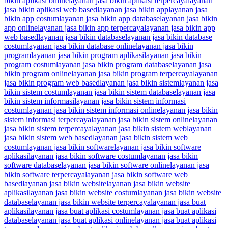
bikin aplikasi online
layanan jasa bikin aplikasi terpercaya
layanan
jasa bikin aplikasi web based
layanan jasa bikin app
layanan jasa
bikin app costum
layanan jasa bikin app database
layanan jasa bikin
app online
layanan jasa bikin app terpercaya
layanan jasa bikin app
web based
layanan jasa bikin database
layanan jasa bikin database
costum
layanan jasa bikin database online
layanan jasa bikin
program
layanan jasa bikin program aplikasi
layanan jasa bikin
program costum
layanan jasa bikin program database
layanan jasa
bikin program online
layanan jasa bikin program terpercaya
layanan
jasa bikin program web based
layanan jasa bikin sistem
layanan jasa
bikin sistem costum
layanan jasa bikin sistem database
layanan jasa
bikin sistem informasi
layanan jasa bikin sistem informasi
costum
layanan jasa bikin sistem informasi online
layanan jasa bikin
sistem informasi terpercaya
layanan jasa bikin sistem online
layanan
jasa bikin sistem terpercaya
layanan jasa bikin sistem web
layanan
jasa bikin sistem web based
layanan jasa bikin sistem web
costum
layanan jasa bikin software
layanan jasa bikin software
aplikasi
layanan jasa bikin software costum
layanan jasa bikin
software database
layanan jasa bikin software online
layanan jasa
bikin software terpercaya
layanan jasa bikin software web
based
layanan jasa bikin website
layanan jasa bikin website
aplikasi
layanan jasa bikin website costum
layanan jasa bikin website
database
layanan jasa bikin website terpercaya
layanan jasa buat
aplikasi
layanan jasa buat aplikasi costum
layanan jasa buat aplikasi
database
layanan jasa buat aplikasi online
layanan jasa buat aplikasi