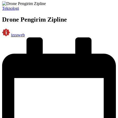
Posted
Teknologi
in
Drone Pengirim Zipline
Posted
izzaweb
by