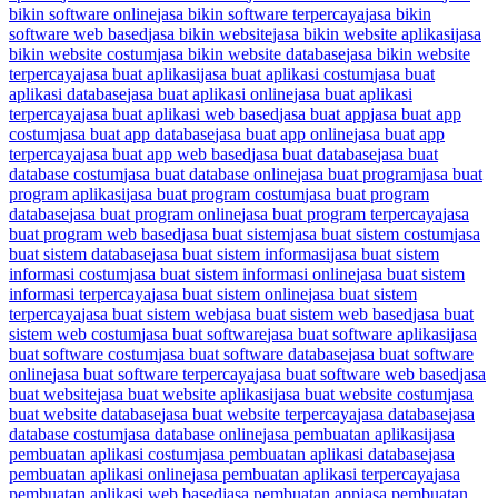
bikin software online
jasa bikin software terpercaya
jasa bikin
software web based
jasa bikin website
jasa bikin website aplikasi
jasa
bikin website costum
jasa bikin website database
jasa bikin website
terpercaya
jasa buat aplikasi
jasa buat aplikasi costum
jasa buat
aplikasi database
jasa buat aplikasi online
jasa buat aplikasi
terpercaya
jasa buat aplikasi web based
jasa buat app
jasa buat app
costum
jasa buat app database
jasa buat app online
jasa buat app
terpercaya
jasa buat app web based
jasa buat database
jasa buat
database costum
jasa buat database online
jasa buat program
jasa buat
program aplikasi
jasa buat program costum
jasa buat program
database
jasa buat program online
jasa buat program terpercaya
jasa
buat program web based
jasa buat sistem
jasa buat sistem costum
jasa
buat sistem database
jasa buat sistem informasi
jasa buat sistem
informasi costum
jasa buat sistem informasi online
jasa buat sistem
informasi terpercaya
jasa buat sistem online
jasa buat sistem
terpercaya
jasa buat sistem web
jasa buat sistem web based
jasa buat
sistem web costum
jasa buat software
jasa buat software aplikasi
jasa
buat software costum
jasa buat software database
jasa buat software
online
jasa buat software terpercaya
jasa buat software web based
jasa
buat website
jasa buat website aplikasi
jasa buat website costum
jasa
buat website database
jasa buat website terpercaya
jasa database
jasa
database costum
jasa database online
jasa pembuatan aplikasi
jasa
pembuatan aplikasi costum
jasa pembuatan aplikasi database
jasa
pembuatan aplikasi online
jasa pembuatan aplikasi terpercaya
jasa
pembuatan aplikasi web based
jasa pembuatan app
jasa pembuatan