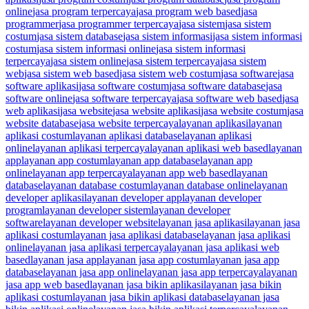
online
jasa program terpercaya
jasa program web based
jasa
programmer
jasa programmer terpercaya
jasa sistem
jasa sistem
costum
jasa sistem database
jasa sistem informasi
jasa sistem informasi
costum
jasa sistem informasi online
jasa sistem informasi
terpercaya
jasa sistem online
jasa sistem terpercaya
jasa sistem
web
jasa sistem web based
jasa sistem web costum
jasa software
jasa
software aplikasi
jasa software costum
jasa software database
jasa
software online
jasa software terpercaya
jasa software web based
jasa
web aplikasi
jasa website
jasa website aplikasi
jasa website costum
jasa
website database
jasa website terpercaya
layanan aplikasi
layanan
aplikasi costum
layanan aplikasi database
layanan aplikasi
online
layanan aplikasi terpercaya
layanan aplikasi web based
layanan
app
layanan app costum
layanan app database
layanan app
online
layanan app terpercaya
layanan app web based
layanan
database
layanan database costum
layanan database online
layanan
developer aplikasi
layanan developer app
layanan developer
program
layanan developer sistem
layanan developer
software
layanan developer website
layanan jasa aplikasi
layanan jasa
aplikasi costum
layanan jasa aplikasi database
layanan jasa aplikasi
online
layanan jasa aplikasi terpercaya
layanan jasa aplikasi web
based
layanan jasa app
layanan jasa app costum
layanan jasa app
database
layanan jasa app online
layanan jasa app terpercaya
layanan
jasa app web based
layanan jasa bikin aplikasi
layanan jasa bikin
aplikasi costum
layanan jasa bikin aplikasi database
layanan jasa