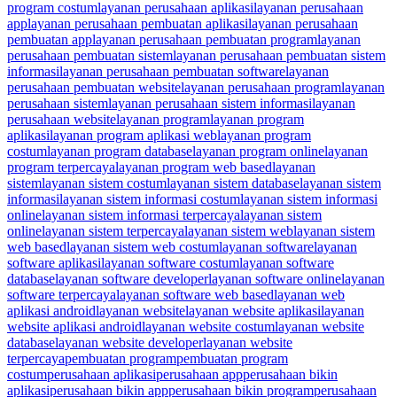
program costum
layanan perusahaan aplikasi
layanan perusahaan
app
layanan perusahaan pembuatan aplikasi
layanan perusahaan
pembuatan app
layanan perusahaan pembuatan program
layanan
perusahaan pembuatan sistem
layanan perusahaan pembuatan sistem
informasi
layanan perusahaan pembuatan software
layanan
perusahaan pembuatan website
layanan perusahaan program
layanan
perusahaan sistem
layanan perusahaan sistem informasi
layanan
perusahaan website
layanan program
layanan program
aplikasi
layanan program aplikasi web
layanan program
costum
layanan program database
layanan program online
layanan
program terpercaya
layanan program web based
layanan
sistem
layanan sistem costum
layanan sistem database
layanan sistem
informasi
layanan sistem informasi costum
layanan sistem informasi
online
layanan sistem informasi terpercaya
layanan sistem
online
layanan sistem terpercaya
layanan sistem web
layanan sistem
web based
layanan sistem web costum
layanan software
layanan
software aplikasi
layanan software costum
layanan software
database
layanan software developer
layanan software online
layanan
software terpercaya
layanan software web based
layanan web
aplikasi android
layanan website
layanan website aplikasi
layanan
website aplikasi android
layanan website costum
layanan website
database
layanan website developer
layanan website
terpercaya
pembuatan program
pembuatan program
costum
perusahaan aplikasi
perusahaan app
perusahaan bikin
aplikasi
perusahaan bikin app
perusahaan bikin program
perusahaan