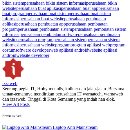
bikin sistem
perusahaan bikin sistem informasi
perusahaan bikin
website
perusahaan buat aplikasi
perusahaan buat app
perusahaan
buat program
perusahaan buat sistem
perusahaan buat sistem
informasi
perusahaan buat website
perusahaan pembuatan
aplikasi
perusahaan pembuatan app
perusahaan pembuatan
program
perusahaan pembuatan sistem
perusahaan pembuatan sistem
informasi
perusahaan pembuatan software
perusahaan pembuatan
website
perusahaan program
perusahaan sistem
perusahaan sistem
informasi
perusahaan website
program
program aplikasi web
program
costum
software developer
web aplikasi android
website aplikasi
android
website developer
izzaweb
Seorang pegiat IT, Hoby menulis, kuliner dan jalan-jalan. Bersama
teman-temannya mendirikan perusahaan IT warnatech, warnaweb
dan izzaweb. Tinggal di Kota Semarang yang indah nan elok.
View All Posts
Post
Previous Post
navigation
Laptop Anti Mainstream