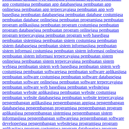
app costum
jasa pembuatan app database
jasa pembuatan app
online
jasa pembuatan app terpercaya
jasa pembuatan app web
based
jasa pembuatan database
jasa pembuatan database costum
jasa
pembuatan database online
jasa pembuatan program
jasa pembuatan
program aplikasi
jasa pembuatan program costum
jasa pembuatan
program database
jasa pembuatan program online
jasa pembuatan
program terpercaya
jasa pembuatan program web based
jasa
pembuatan sistem
jasa pembuatan sistem costum
jasa pembuatan
sistem database
jasa pembuatan sistem informasi
jasa pembuatan
sistem informasi costum
jasa pembuatan sistem informasi online
jasa
pembuatan sistem informasi terpercaya
jasa pembuatan sistem
online
jasa pembuatan sistem terpercaya
jasa pembuatan sistem
web
jasa pembuatan sistem web based
jasa pembuatan sistem web
costum
jasa pembuatan software
jasa pembuatan software aplikasi
jasa
pembuatan software costum
jasa pembuatan software database
jasa
pembuatan software online
jasa pembuatan software terpercaya
jasa
pembuatan software web based
jasa pembuatan website
jasa
pembuatan website aplikasi
jasa pembuatan website costum
jasa
pembuatan website database
jasa pembuatan website terpercaya
jasa
pengembangan aplikasi
jasa pengembangan app
jasa pengembangan
database
jasa pengembangan program
jasa pengembangan program
aplikasi
jasa pengembangan sistem
jasa pengembangan sistem
informasi
jasa pengembangan software
jasa pengembangan software
developer
jasa pengembangan website
jasa program
jasa program
aplikasi
jasa program costum
jasa program database
jasa program