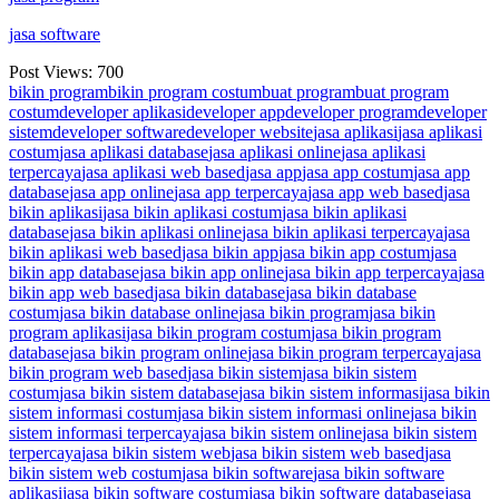
jasa software
Post Views:
700
Tags:
bikin program
bikin program costum
buat program
buat program
costum
developer aplikasi
developer app
developer program
developer
sistem
developer software
developer website
jasa aplikasi
jasa aplikasi
costum
jasa aplikasi database
jasa aplikasi online
jasa aplikasi
terpercaya
jasa aplikasi web based
jasa app
jasa app costum
jasa app
database
jasa app online
jasa app terpercaya
jasa app web based
jasa
bikin aplikasi
jasa bikin aplikasi costum
jasa bikin aplikasi
database
jasa bikin aplikasi online
jasa bikin aplikasi terpercaya
jasa
bikin aplikasi web based
jasa bikin app
jasa bikin app costum
jasa
bikin app database
jasa bikin app online
jasa bikin app terpercaya
jasa
bikin app web based
jasa bikin database
jasa bikin database
costum
jasa bikin database online
jasa bikin program
jasa bikin
program aplikasi
jasa bikin program costum
jasa bikin program
database
jasa bikin program online
jasa bikin program terpercaya
jasa
bikin program web based
jasa bikin sistem
jasa bikin sistem
costum
jasa bikin sistem database
jasa bikin sistem informasi
jasa bikin
sistem informasi costum
jasa bikin sistem informasi online
jasa bikin
sistem informasi terpercaya
jasa bikin sistem online
jasa bikin sistem
terpercaya
jasa bikin sistem web
jasa bikin sistem web based
jasa
bikin sistem web costum
jasa bikin software
jasa bikin software
aplikasi
jasa bikin software costum
jasa bikin software database
jasa