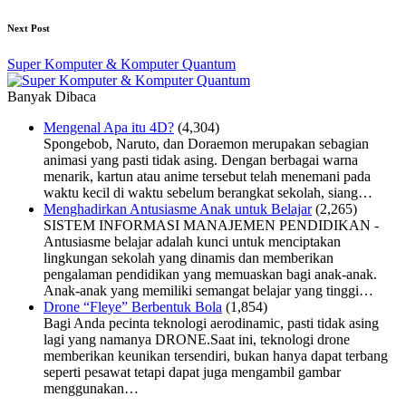
Next Post
Super Komputer & Komputer Quantum
Banyak Dibaca
Mengenal Apa itu 4D?
(4,304)
Spongebob, Naruto, dan Doraemon merupakan sebagian
animasi yang pasti tidak asing. Dengan berbagai warna
menarik, kartun atau anime tersebut telah menemani pada
waktu kecil di waktu sebelum berangkat sekolah, siang…
Menghadirkan Antusiasme Anak untuk Belajar
(2,265)
SISTEM INFORMASI MANAJEMEN PENDIDIKAN -
Antusiasme belajar adalah kunci untuk menciptakan
lingkungan sekolah yang dinamis dan memberikan
pengalaman pendidikan yang memuaskan bagi anak-anak.
Anak-anak yang memiliki semangat belajar yang tinggi…
Drone “Fleye” Berbentuk Bola
(1,854)
Bagi Anda pecinta teknologi aerodinamic, pasti tidak asing
lagi yang namanya DRONE.Saat ini, teknologi drone
memberikan keunikan tersendiri, bukan hanya dapat terbang
seperti pesawat tetapi dapat juga mengambil gambar
menggunakan…