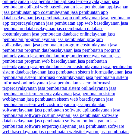
online
layanan jasa pembuatan aplikasi terpercaya
layanan jasa
pembuatan aplikasi web based
layanan jasa pembuatan app
layanan
jasa pembuatan app costum
layanan jasa pembuatan app
database
layanan jasa pembuatan app online
layanan jasa pembuatan
app terpercaya
layanan jasa pembuatan app web based
layanan jasa
pembuatan database
layanan jasa pembuatan database
costum
layanan jasa pembuatan database online
layanan jasa
pembuatan program
layanan jasa pembuatan program
aplikasi
layanan jasa pembuatan program costum
layanan jasa
pembuatan program database
layanan jasa pembuatan program
online
layanan jasa pembuatan program terpercaya
layanan jasa
pembuatan program web based
layanan jasa pembuatan
sistem
layanan jasa pembuatan sistem costum
layanan jasa pembuatan
sistem database
layanan jasa pembuatan sistem informasi
layanan jasa
pembuatan sistem informasi costum
layanan jasa pembuatan sistem
informasi online
layanan jasa pembuatan sistem informasi
terpercaya
layanan jasa pembuatan sistem online
layanan jasa
pembuatan sistem terpercaya
layanan jasa pembuatan sistem
web
layanan jasa pembuatan sistem web based
layanan jasa
pembuatan sistem web costum
layanan jasa pembuatan
software
layanan jasa pembuatan software aplikasi
layanan jasa
pembuatan software costum
layanan jasa pembuatan software
database
layanan jasa pembuatan software online
layanan jasa
pembuatan software terpercaya
layanan jasa pembuatan software
web based
layanan jasa pembuatan website
layanan jasa pembuatan