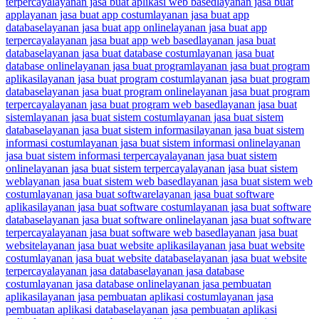
terpercaya
layanan jasa buat aplikasi web based
layanan jasa buat
app
layanan jasa buat app costum
layanan jasa buat app
database
layanan jasa buat app online
layanan jasa buat app
terpercaya
layanan jasa buat app web based
layanan jasa buat
database
layanan jasa buat database costum
layanan jasa buat
database online
layanan jasa buat program
layanan jasa buat program
aplikasi
layanan jasa buat program costum
layanan jasa buat program
database
layanan jasa buat program online
layanan jasa buat program
terpercaya
layanan jasa buat program web based
layanan jasa buat
sistem
layanan jasa buat sistem costum
layanan jasa buat sistem
database
layanan jasa buat sistem informasi
layanan jasa buat sistem
informasi costum
layanan jasa buat sistem informasi online
layanan
jasa buat sistem informasi terpercaya
layanan jasa buat sistem
online
layanan jasa buat sistem terpercaya
layanan jasa buat sistem
web
layanan jasa buat sistem web based
layanan jasa buat sistem web
costum
layanan jasa buat software
layanan jasa buat software
aplikasi
layanan jasa buat software costum
layanan jasa buat software
database
layanan jasa buat software online
layanan jasa buat software
terpercaya
layanan jasa buat software web based
layanan jasa buat
website
layanan jasa buat website aplikasi
layanan jasa buat website
costum
layanan jasa buat website database
layanan jasa buat website
terpercaya
layanan jasa database
layanan jasa database
costum
layanan jasa database online
layanan jasa pembuatan
aplikasi
layanan jasa pembuatan aplikasi costum
layanan jasa
pembuatan aplikasi database
layanan jasa pembuatan aplikasi