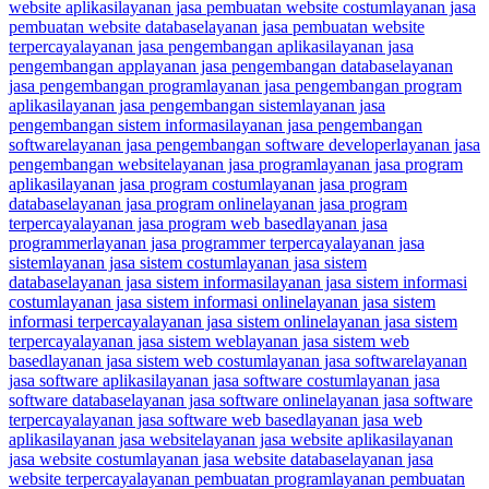
website aplikasi
layanan jasa pembuatan website costum
layanan jasa
pembuatan website database
layanan jasa pembuatan website
terpercaya
layanan jasa pengembangan aplikasi
layanan jasa
pengembangan app
layanan jasa pengembangan database
layanan
jasa pengembangan program
layanan jasa pengembangan program
aplikasi
layanan jasa pengembangan sistem
layanan jasa
pengembangan sistem informasi
layanan jasa pengembangan
software
layanan jasa pengembangan software developer
layanan jasa
pengembangan website
layanan jasa program
layanan jasa program
aplikasi
layanan jasa program costum
layanan jasa program
database
layanan jasa program online
layanan jasa program
terpercaya
layanan jasa program web based
layanan jasa
programmer
layanan jasa programmer terpercaya
layanan jasa
sistem
layanan jasa sistem costum
layanan jasa sistem
database
layanan jasa sistem informasi
layanan jasa sistem informasi
costum
layanan jasa sistem informasi online
layanan jasa sistem
informasi terpercaya
layanan jasa sistem online
layanan jasa sistem
terpercaya
layanan jasa sistem web
layanan jasa sistem web
based
layanan jasa sistem web costum
layanan jasa software
layanan
jasa software aplikasi
layanan jasa software costum
layanan jasa
software database
layanan jasa software online
layanan jasa software
terpercaya
layanan jasa software web based
layanan jasa web
aplikasi
layanan jasa website
layanan jasa website aplikasi
layanan
jasa website costum
layanan jasa website database
layanan jasa
website terpercaya
layanan pembuatan program
layanan pembuatan