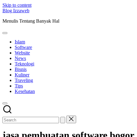
Skip to content
Blog Izzaweb
Menulis Tentang Banyak Hal
Islam
Software
Website
News
Teknologi
Bisnis
Kuliner
Traveling
Tips
Kesehatan
jasa pembuatan software bogor