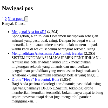
Navigasi pos
1
2
Next page
Banyak Dibaca
Mengenal Apa itu 4D?
(4,304)
Spongebob, Naruto, dan Doraemon merupakan sebagian
animasi yang pasti tidak asing. Dengan berbagai warna
menarik, kartun atau anime tersebut telah menemani pada
waktu kecil di waktu sebelum berangkat sekolah, siang…
Menghadirkan Antusiasme Anak untuk Belajar
(2,265)
SISTEM INFORMASI MANAJEMEN PENDIDIKAN -
Antusiasme belajar adalah kunci untuk menciptakan
lingkungan sekolah yang dinamis dan memberikan
pengalaman pendidikan yang memuaskan bagi anak-anak.
Anak-anak yang memiliki semangat belajar yang tinggi…
Drone “Fleye” Berbentuk Bola
(1,854)
Bagi Anda pecinta teknologi aerodinamic, pasti tidak asing
lagi yang namanya DRONE.Saat ini, teknologi drone
memberikan keunikan tersendiri, bukan hanya dapat terbang
seperti pesawat tetapi dapat juga mengambil gambar
menggunakan…