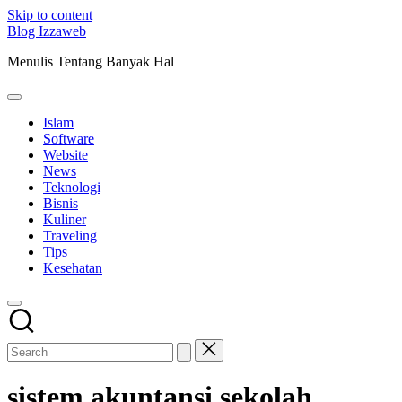
Skip to content
Blog Izzaweb
Menulis Tentang Banyak Hal
Islam
Software
Website
News
Teknologi
Bisnis
Kuliner
Traveling
Tips
Kesehatan
sistem akuntansi sekolah