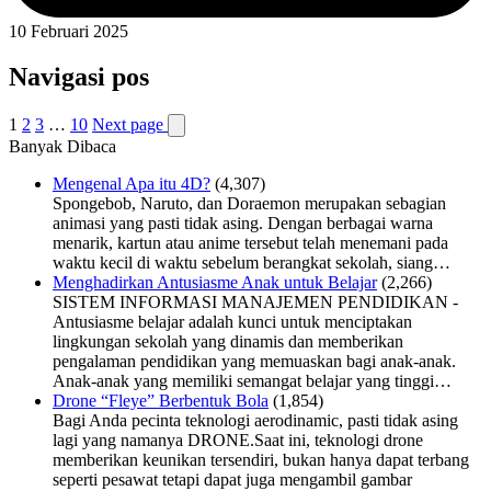
10 Februari 2025
Navigasi pos
1
2
3
…
10
Next page
Banyak Dibaca
Mengenal Apa itu 4D?
(4,307)
Spongebob, Naruto, dan Doraemon merupakan sebagian
animasi yang pasti tidak asing. Dengan berbagai warna
menarik, kartun atau anime tersebut telah menemani pada
waktu kecil di waktu sebelum berangkat sekolah, siang…
Menghadirkan Antusiasme Anak untuk Belajar
(2,266)
SISTEM INFORMASI MANAJEMEN PENDIDIKAN -
Antusiasme belajar adalah kunci untuk menciptakan
lingkungan sekolah yang dinamis dan memberikan
pengalaman pendidikan yang memuaskan bagi anak-anak.
Anak-anak yang memiliki semangat belajar yang tinggi…
Drone “Fleye” Berbentuk Bola
(1,854)
Bagi Anda pecinta teknologi aerodinamic, pasti tidak asing
lagi yang namanya DRONE.Saat ini, teknologi drone
memberikan keunikan tersendiri, bukan hanya dapat terbang
seperti pesawat tetapi dapat juga mengambil gambar