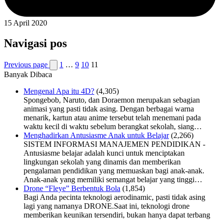
15 April 2020
Navigasi pos
Previous page
1
…
9
10
11
Banyak Dibaca
Mengenal Apa itu 4D?
(4,305)
Spongebob, Naruto, dan Doraemon merupakan sebagian
animasi yang pasti tidak asing. Dengan berbagai warna
menarik, kartun atau anime tersebut telah menemani pada
waktu kecil di waktu sebelum berangkat sekolah, siang…
Menghadirkan Antusiasme Anak untuk Belajar
(2,266)
SISTEM INFORMASI MANAJEMEN PENDIDIKAN -
Antusiasme belajar adalah kunci untuk menciptakan
lingkungan sekolah yang dinamis dan memberikan
pengalaman pendidikan yang memuaskan bagi anak-anak.
Anak-anak yang memiliki semangat belajar yang tinggi…
Drone “Fleye” Berbentuk Bola
(1,854)
Bagi Anda pecinta teknologi aerodinamic, pasti tidak asing
lagi yang namanya DRONE.Saat ini, teknologi drone
memberikan keunikan tersendiri, bukan hanya dapat terbang