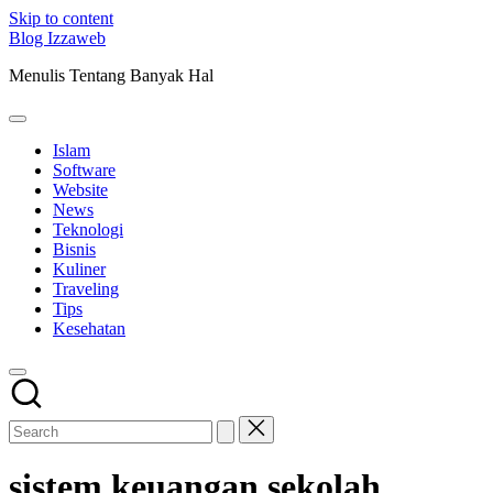
Skip to content
Blog Izzaweb
Menulis Tentang Banyak Hal
Islam
Software
Website
News
Teknologi
Bisnis
Kuliner
Traveling
Tips
Kesehatan
sistem keuangan sekolah