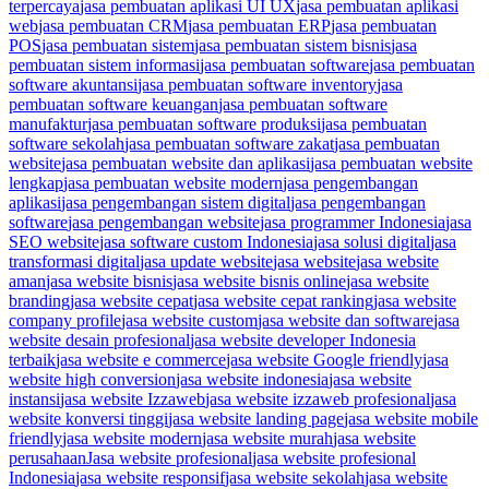
terpercaya
jasa pembuatan aplikasi UI UX
jasa pembuatan aplikasi
web
jasa pembuatan CRM
jasa pembuatan ERP
jasa pembuatan
POS
jasa pembuatan sistem
jasa pembuatan sistem bisnis
jasa
pembuatan sistem informasi
jasa pembuatan software
jasa pembuatan
software akuntansi
jasa pembuatan software inventory
jasa
pembuatan software keuangan
jasa pembuatan software
manufaktur
jasa pembuatan software produksi
jasa pembuatan
software sekolah
jasa pembuatan software zakat
jasa pembuatan
website
jasa pembuatan website dan aplikasi
jasa pembuatan website
lengkap
jasa pembuatan website modern
jasa pengembangan
aplikasi
jasa pengembangan sistem digital
jasa pengembangan
software
jasa pengembangan website
jasa programmer Indonesia
jasa
SEO website
jasa software custom Indonesia
jasa solusi digital
jasa
transformasi digital
jasa update website
jasa website
jasa website
aman
jasa website bisnis
jasa website bisnis online
jasa website
branding
jasa website cepat
jasa website cepat ranking
jasa website
company profile
jasa website custom
jasa website dan software
jasa
website desain profesional
jasa website developer Indonesia
terbaik
jasa website e commerce
jasa website Google friendly
jasa
website high conversion
jasa website indonesia
jasa website
instansi
jasa website Izzaweb
jasa website izzaweb profesional
jasa
website konversi tinggi
jasa website landing page
jasa website mobile
friendly
jasa website modern
jasa website murah
jasa website
perusahaan
Jasa website profesional
jasa website profesional
Indonesia
jasa website responsif
jasa website sekolah
jasa website