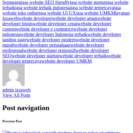
Semarang
jasa website SEO friendly
jasa website startup
jasa website
terbaik
jasa website terbaik indonesia
jasa website terpercaya
jasa
website toko online
jasa website UI UX
jasa website UMKM
layanan
Izzaweb
website developer
website developer aman
website
developer bisnis
website developer cepat
website developer
custom
website developer e commerce
website developer
indonesia
website developer Indonesia terbaik
website developer
landing page
website developer modern
website developer
murah
website developer perusahaan
website developer
profesional
website developer responsif
website developer
SEO
website developer startup
website developer terbaik
website
developer terpercaya
website developer UMKM
admin izzaweb
View All Posts
Post navigation
Previous Post