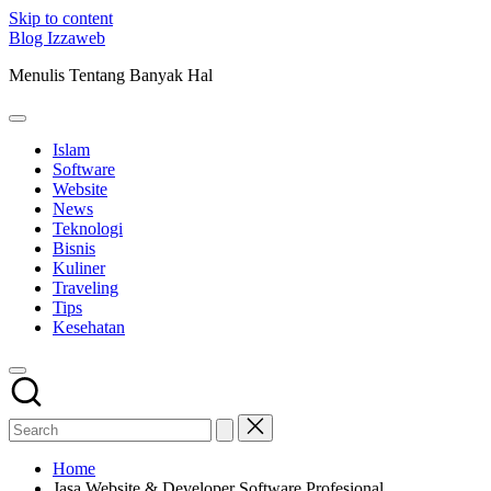
Skip to content
Blog Izzaweb
Menulis Tentang Banyak Hal
Islam
Software
Website
News
Teknologi
Bisnis
Kuliner
Traveling
Tips
Kesehatan
Home
Jasa Website & Developer Software Profesional