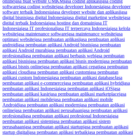
online
jasa buat website UMKM
jasa coding aplikasi
jasa coding
software
jasa coding website
jasa developer Indonesia
jasa developer
software terbaik Indonesia
jasa developer website dan aplikasi
jasa
digital bisnis
jasa digital Indonesia
jasa digital marketing website
jasa
digital terbaik Indonesia
jasa hosting dan domain
jasa IT
Indonesia
jasa IT profesional
jasa IT terpercaya Indonesia
jasa kelola
website
jasa maintenance software
jasa maintenance website
jasa
optimasi website
jasa pembuatan aplikasi
jasa pembuatan aplikasi
android
jasa pembuatan aplikasi Android bisnis
jasa pembuatan
aplikasi Android murah
jasa pembuatan aplikasi Android
profesional
jasa pembuatan aplikasi berbasis web
jasa pembuatan
aplikasi bisnis
jasa pembuatan aplikasi bisnis modern
jasa pembuatan
aplikasi bisnis online
jasa pembuatan aplikasi cepat
jasa pembuatan
aplikasi cloud
jasa pembuatan aplikasi custom
jasa pembuatan
aplikasi custom Indonesia
jasa pembuatan aplikasi database
Jasa
pembuatan aplikasi e-commerce
jasa pembuatan aplikasi hybrid
jasa
pembuatan aplikasi Indonesia
jasa pembuatan aplikasi iOS
jasa
pembuatan aplikasi kasir
jasa pembuatan aplikasi marketplace
jasa
pembuatan aplikasi mobile
jasa pembuatan aplikasi mobile
Android
jasa pembuatan aplikasi modern
jasa pembuatan aplikasi
online
jasa pembuatan aplikasi perusahaan
jasa pembuatan aplikasi
profesional
jasa pembuatan aplikasi profesional Indonesia
jasa
pembuatan aplikasi sistem
jasa pembuatan aplikasi sistem
perusahaan
jasa pembuatan aplikasi startup
jasa pembuatan aplikasi
startup digital
jasa pembuatan aplikasi terbaik
jasa pembuatan aplikasi