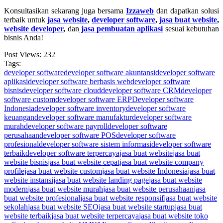
Konsultasikan sekarang juga bersama
Izzaweb
dan dapatkan solusi
terbaik untuk
jasa website
,
developer software
,
jasa buat website
,
website developer
,
dan
jasa pembuatan aplikasi
sesuai kebutuhan
bisnis Anda!
Post Views:
232
Tags:
developer software
developer software akuntansi
developer software
aplikasi
developer software berbasis web
developer software
bisnis
developer software cloud
developer software CRM
developer
software custom
developer software ERP
Developer software
Indonesia
developer software inventory
developer software
keuangan
developer software manufaktur
developer software
murah
developer software payroll
developer software
perusahaan
developer software POS
developer software
profesional
developer software sistem informasi
developer software
terbaik
developer software terpercaya
jasa buat website
jasa buat
website bisnis
jasa buat website cepat
jasa buat website company
profile
jasa buat website custom
jasa buat website Indonesia
jasa buat
website instansi
jasa buat website landing page
jasa buat website
modern
jasa buat website murah
jasa buat website perusahaan
jasa
buat website profesional
jasa buat website responsif
jasa buat website
sekolah
jasa buat website SEO
jasa buat website startup
jasa buat
website terbaik
jasa buat website terpercaya
jasa buat website toko