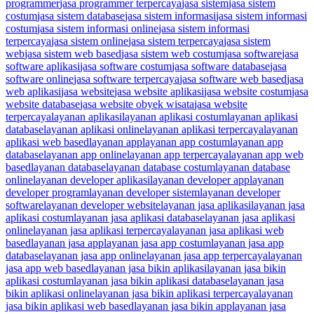
programmer
jasa programmer terpercaya
jasa sistem
jasa sistem
costum
jasa sistem database
jasa sistem informasi
jasa sistem informasi
costum
jasa sistem informasi online
jasa sistem informasi
terpercaya
jasa sistem online
jasa sistem terpercaya
jasa sistem
web
jasa sistem web based
jasa sistem web costum
jasa software
jasa
software aplikasi
jasa software costum
jasa software database
jasa
software online
jasa software terpercaya
jasa software web based
jasa
web aplikasi
jasa website
jasa website aplikasi
jasa website costum
jasa
website database
jasa website obyek wisata
jasa website
terpercaya
layanan aplikasi
layanan aplikasi costum
layanan aplikasi
database
layanan aplikasi online
layanan aplikasi terpercaya
layanan
aplikasi web based
layanan app
layanan app costum
layanan app
database
layanan app online
layanan app terpercaya
layanan app web
based
layanan database
layanan database costum
layanan database
online
layanan developer aplikasi
layanan developer app
layanan
developer program
layanan developer sistem
layanan developer
software
layanan developer website
layanan jasa aplikasi
layanan jasa
aplikasi costum
layanan jasa aplikasi database
layanan jasa aplikasi
online
layanan jasa aplikasi terpercaya
layanan jasa aplikasi web
based
layanan jasa app
layanan jasa app costum
layanan jasa app
database
layanan jasa app online
layanan jasa app terpercaya
layanan
jasa app web based
layanan jasa bikin aplikasi
layanan jasa bikin
aplikasi costum
layanan jasa bikin aplikasi database
layanan jasa
bikin aplikasi online
layanan jasa bikin aplikasi terpercaya
layanan
jasa bikin aplikasi web based
layanan jasa bikin app
layanan jasa