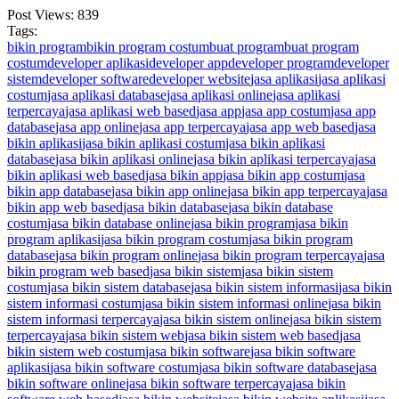
Post Views:
839
Tags:
bikin program
bikin program costum
buat program
buat program
costum
developer aplikasi
developer app
developer program
developer
sistem
developer software
developer website
jasa aplikasi
jasa aplikasi
costum
jasa aplikasi database
jasa aplikasi online
jasa aplikasi
terpercaya
jasa aplikasi web based
jasa app
jasa app costum
jasa app
database
jasa app online
jasa app terpercaya
jasa app web based
jasa
bikin aplikasi
jasa bikin aplikasi costum
jasa bikin aplikasi
database
jasa bikin aplikasi online
jasa bikin aplikasi terpercaya
jasa
bikin aplikasi web based
jasa bikin app
jasa bikin app costum
jasa
bikin app database
jasa bikin app online
jasa bikin app terpercaya
jasa
bikin app web based
jasa bikin database
jasa bikin database
costum
jasa bikin database online
jasa bikin program
jasa bikin
program aplikasi
jasa bikin program costum
jasa bikin program
database
jasa bikin program online
jasa bikin program terpercaya
jasa
bikin program web based
jasa bikin sistem
jasa bikin sistem
costum
jasa bikin sistem database
jasa bikin sistem informasi
jasa bikin
sistem informasi costum
jasa bikin sistem informasi online
jasa bikin
sistem informasi terpercaya
jasa bikin sistem online
jasa bikin sistem
terpercaya
jasa bikin sistem web
jasa bikin sistem web based
jasa
bikin sistem web costum
jasa bikin software
jasa bikin software
aplikasi
jasa bikin software costum
jasa bikin software database
jasa
bikin software online
jasa bikin software terpercaya
jasa bikin