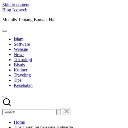
Skip to content
Blog Izzaweb
Menulis Tentang Banyak Hal
Islam
Software
Website
News
Teknologi
Bisnis
Kuliner
Traveling
Tips
Kesehatan
Home
Tips Camping bersama Keluarga