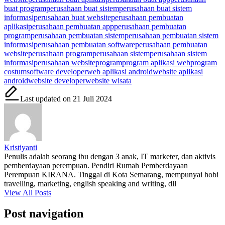
buat program
perusahaan buat sistem
perusahaan buat sistem
informasi
perusahaan buat website
perusahaan pembuatan
aplikasi
perusahaan pembuatan app
perusahaan pembuatan
program
perusahaan pembuatan sistem
perusahaan pembuatan sistem
informasi
perusahaan pembuatan software
perusahaan pembuatan
website
perusahaan program
perusahaan sistem
perusahaan sistem
informasi
perusahaan website
program
program aplikasi web
program
costum
software developer
web aplikasi android
website aplikasi
android
website developer
website wisata
Last updated on 21 Juli 2024
Kristiyanti
Penulis adalah seorang ibu dengan 3 anak, IT marketer, dan aktivis
pemberdayaan perempuan. Pendiri Rumah Pemberdayaan
Perempuan KIRANA. Tinggal di Kota Semarang, mempunyai hobi
travelling, marketing, english speaking and writing, dll
View All Posts
Post navigation