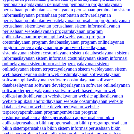
pembuatan app
layanan perusahaan pembuatan program
layanan
perusahaan pembuatan sistem
layanan perusahaan pembuatan sistem
informasi
layanan perusahaan pembuatan software
layanan
perusahaan pembuatan website
layanan perusahaan program
layanan
perusahaan sistem
layanan perusahaan sistem informasi
layanan
perusahaan website
layanan program
layanan program
aplikasi
layanan program aplikasi web
layanan program
costum
layanan program database
layanan program online
layanan
program terpercaya
layanan program web based
layanan
sistem
layanan sistem costum
layanan sistem database
layanan sistem
informasi
layanan sistem informasi costum
layanan sistem informasi
online
layanan sistem informasi terpercaya
layanan sistem
online
layanan sistem terpercaya
layanan sistem web
layanan sistem
web based
layanan sistem web costum
layanan software
layanan
software aplikasi
layanan software costum
layanan software
database
layanan software developer
layanan software online
layanan
software terpercaya
layanan software web based
layanan web
aplikasi android
layanan website
layanan website aplikasi
layanan
website aplikasi android
layanan website costum
layanan website
database
layanan website developer
layanan website
terpercaya
pembuatan program
pembuatan program
costum
perusahaan aplikasi
perusahaan app
perusahaan bikin
aplikasi
perusahaan bikin app
perusahaan bikin program
perusahaan
bikin sistem
perusahaan bikin sistem informasi
perusahaan bikin
website
perusahaan buat aplikasi
perusahaan buat app
perusahaan