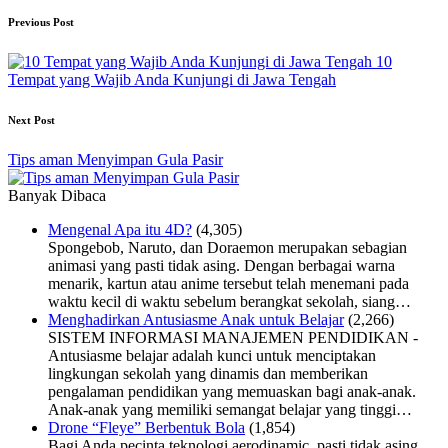
Previous Post
10
Tempat yang Wajib Anda Kunjungi di Jawa Tengah
Next Post
Tips aman Menyimpan Gula Pasir
Banyak Dibaca
Mengenal Apa itu 4D?
(4,305)
Spongebob, Naruto, dan Doraemon merupakan sebagian
animasi yang pasti tidak asing. Dengan berbagai warna
menarik, kartun atau anime tersebut telah menemani pada
waktu kecil di waktu sebelum berangkat sekolah, siang…
Menghadirkan Antusiasme Anak untuk Belajar
(2,266)
SISTEM INFORMASI MANAJEMEN PENDIDIKAN -
Antusiasme belajar adalah kunci untuk menciptakan
lingkungan sekolah yang dinamis dan memberikan
pengalaman pendidikan yang memuaskan bagi anak-anak.
Anak-anak yang memiliki semangat belajar yang tinggi…
Drone “Fleye” Berbentuk Bola
(1,854)
Bagi Anda pecinta teknologi aerodinamic, pasti tidak asing