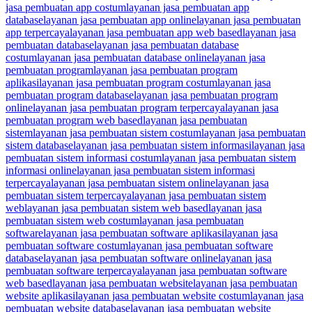
jasa pembuatan app costum
layanan jasa pembuatan app
database
layanan jasa pembuatan app online
layanan jasa pembuatan
app terpercaya
layanan jasa pembuatan app web based
layanan jasa
pembuatan database
layanan jasa pembuatan database
costum
layanan jasa pembuatan database online
layanan jasa
pembuatan program
layanan jasa pembuatan program
aplikasi
layanan jasa pembuatan program costum
layanan jasa
pembuatan program database
layanan jasa pembuatan program
online
layanan jasa pembuatan program terpercaya
layanan jasa
pembuatan program web based
layanan jasa pembuatan
sistem
layanan jasa pembuatan sistem costum
layanan jasa pembuatan
sistem database
layanan jasa pembuatan sistem informasi
layanan jasa
pembuatan sistem informasi costum
layanan jasa pembuatan sistem
informasi online
layanan jasa pembuatan sistem informasi
terpercaya
layanan jasa pembuatan sistem online
layanan jasa
pembuatan sistem terpercaya
layanan jasa pembuatan sistem
web
layanan jasa pembuatan sistem web based
layanan jasa
pembuatan sistem web costum
layanan jasa pembuatan
software
layanan jasa pembuatan software aplikasi
layanan jasa
pembuatan software costum
layanan jasa pembuatan software
database
layanan jasa pembuatan software online
layanan jasa
pembuatan software terpercaya
layanan jasa pembuatan software
web based
layanan jasa pembuatan website
layanan jasa pembuatan
website aplikasi
layanan jasa pembuatan website costum
layanan jasa
pembuatan website database
layanan jasa pembuatan website