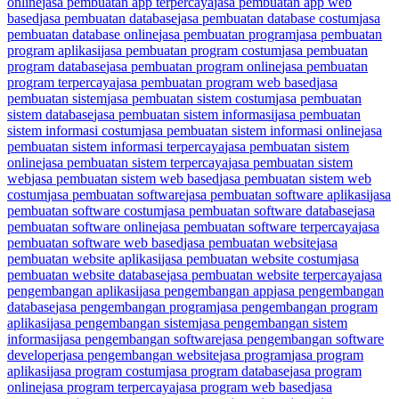
online
jasa pembuatan app terpercaya
jasa pembuatan app web
based
jasa pembuatan database
jasa pembuatan database costum
jasa
pembuatan database online
jasa pembuatan program
jasa pembuatan
program aplikasi
jasa pembuatan program costum
jasa pembuatan
program database
jasa pembuatan program online
jasa pembuatan
program terpercaya
jasa pembuatan program web based
jasa
pembuatan sistem
jasa pembuatan sistem costum
jasa pembuatan
sistem database
jasa pembuatan sistem informasi
jasa pembuatan
sistem informasi costum
jasa pembuatan sistem informasi online
jasa
pembuatan sistem informasi terpercaya
jasa pembuatan sistem
online
jasa pembuatan sistem terpercaya
jasa pembuatan sistem
web
jasa pembuatan sistem web based
jasa pembuatan sistem web
costum
jasa pembuatan software
jasa pembuatan software aplikasi
jasa
pembuatan software costum
jasa pembuatan software database
jasa
pembuatan software online
jasa pembuatan software terpercaya
jasa
pembuatan software web based
jasa pembuatan website
jasa
pembuatan website aplikasi
jasa pembuatan website costum
jasa
pembuatan website database
jasa pembuatan website terpercaya
jasa
pengembangan aplikasi
jasa pengembangan app
jasa pengembangan
database
jasa pengembangan program
jasa pengembangan program
aplikasi
jasa pengembangan sistem
jasa pengembangan sistem
informasi
jasa pengembangan software
jasa pengembangan software
developer
jasa pengembangan website
jasa program
jasa program
aplikasi
jasa program costum
jasa program database
jasa program
online
jasa program terpercaya
jasa program web based
jasa