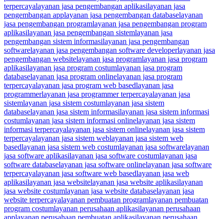
terpercaya
layanan jasa pengembangan aplikasi
layanan jasa
pengembangan app
layanan jasa pengembangan database
layanan
jasa pengembangan program
layanan jasa pengembangan program
aplikasi
layanan jasa pengembangan sistem
layanan jasa
pengembangan sistem informasi
layanan jasa pengembangan
software
layanan jasa pengembangan software developer
layanan jasa
pengembangan website
layanan jasa program
layanan jasa program
aplikasi
layanan jasa program costum
layanan jasa program
database
layanan jasa program online
layanan jasa program
terpercaya
layanan jasa program web based
layanan jasa
programmer
layanan jasa programmer terpercaya
layanan jasa
sistem
layanan jasa sistem costum
layanan jasa sistem
database
layanan jasa sistem informasi
layanan jasa sistem informasi
costum
layanan jasa sistem informasi online
layanan jasa sistem
informasi terpercaya
layanan jasa sistem online
layanan jasa sistem
terpercaya
layanan jasa sistem web
layanan jasa sistem web
based
layanan jasa sistem web costum
layanan jasa software
layanan
jasa software aplikasi
layanan jasa software costum
layanan jasa
software database
layanan jasa software online
layanan jasa software
terpercaya
layanan jasa software web based
layanan jasa web
aplikasi
layanan jasa website
layanan jasa website aplikasi
layanan
jasa website costum
layanan jasa website database
layanan jasa
website terpercaya
layanan pembuatan program
layanan pembuatan
program costum
layanan perusahaan aplikasi
layanan perusahaan
app
layanan perusahaan pembuatan aplikasi
layanan perusahaan