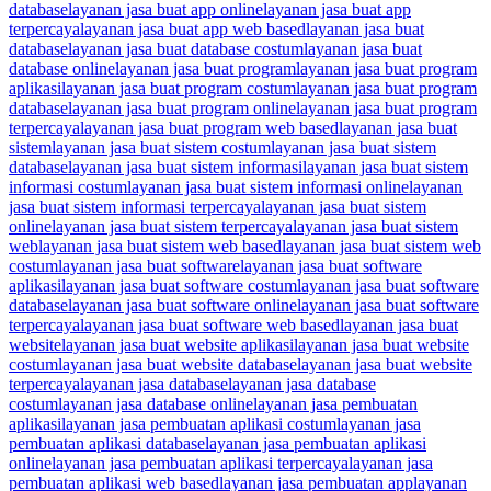
database
layanan jasa buat app online
layanan jasa buat app
terpercaya
layanan jasa buat app web based
layanan jasa buat
database
layanan jasa buat database costum
layanan jasa buat
database online
layanan jasa buat program
layanan jasa buat program
aplikasi
layanan jasa buat program costum
layanan jasa buat program
database
layanan jasa buat program online
layanan jasa buat program
terpercaya
layanan jasa buat program web based
layanan jasa buat
sistem
layanan jasa buat sistem costum
layanan jasa buat sistem
database
layanan jasa buat sistem informasi
layanan jasa buat sistem
informasi costum
layanan jasa buat sistem informasi online
layanan
jasa buat sistem informasi terpercaya
layanan jasa buat sistem
online
layanan jasa buat sistem terpercaya
layanan jasa buat sistem
web
layanan jasa buat sistem web based
layanan jasa buat sistem web
costum
layanan jasa buat software
layanan jasa buat software
aplikasi
layanan jasa buat software costum
layanan jasa buat software
database
layanan jasa buat software online
layanan jasa buat software
terpercaya
layanan jasa buat software web based
layanan jasa buat
website
layanan jasa buat website aplikasi
layanan jasa buat website
costum
layanan jasa buat website database
layanan jasa buat website
terpercaya
layanan jasa database
layanan jasa database
costum
layanan jasa database online
layanan jasa pembuatan
aplikasi
layanan jasa pembuatan aplikasi costum
layanan jasa
pembuatan aplikasi database
layanan jasa pembuatan aplikasi
online
layanan jasa pembuatan aplikasi terpercaya
layanan jasa
pembuatan aplikasi web based
layanan jasa pembuatan app
layanan