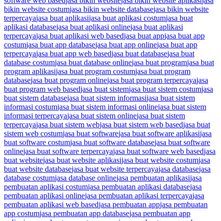
software web based
jasa bikin website
jasa bikin website aplikasi
jasa
bikin website costum
jasa bikin website database
jasa bikin website
terpercaya
jasa buat aplikasi
jasa buat aplikasi costum
jasa buat
aplikasi database
jasa buat aplikasi online
jasa buat aplikasi
terpercaya
jasa buat aplikasi web based
jasa buat app
jasa buat app
costum
jasa buat app database
jasa buat app online
jasa buat app
terpercaya
jasa buat app web based
jasa buat database
jasa buat
database costum
jasa buat database online
jasa buat program
jasa buat
program aplikasi
jasa buat program costum
jasa buat program
database
jasa buat program online
jasa buat program terpercaya
jasa
buat program web based
jasa buat sistem
jasa buat sistem costum
jasa
buat sistem database
jasa buat sistem informasi
jasa buat sistem
informasi costum
jasa buat sistem informasi online
jasa buat sistem
informasi terpercaya
jasa buat sistem online
jasa buat sistem
terpercaya
jasa buat sistem web
jasa buat sistem web based
jasa buat
sistem web costum
jasa buat software
jasa buat software aplikasi
jasa
buat software costum
jasa buat software database
jasa buat software
online
jasa buat software terpercaya
jasa buat software web based
jasa
buat website
jasa buat website aplikasi
jasa buat website costum
jasa
buat website database
jasa buat website terpercaya
jasa database
jasa
database costum
jasa database online
jasa pembuatan aplikasi
jasa
pembuatan aplikasi costum
jasa pembuatan aplikasi database
jasa
pembuatan aplikasi online
jasa pembuatan aplikasi terpercaya
jasa
pembuatan aplikasi web based
jasa pembuatan app
jasa pembuatan
app costum
jasa pembuatan app database
jasa pembuatan app