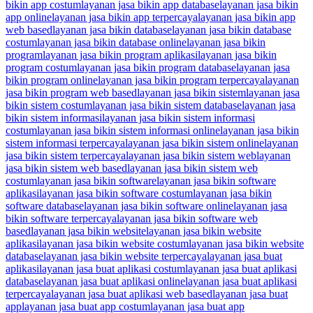
bikin app costum
layanan jasa bikin app database
layanan jasa bikin
app online
layanan jasa bikin app terpercaya
layanan jasa bikin app
web based
layanan jasa bikin database
layanan jasa bikin database
costum
layanan jasa bikin database online
layanan jasa bikin
program
layanan jasa bikin program aplikasi
layanan jasa bikin
program costum
layanan jasa bikin program database
layanan jasa
bikin program online
layanan jasa bikin program terpercaya
layanan
jasa bikin program web based
layanan jasa bikin sistem
layanan jasa
bikin sistem costum
layanan jasa bikin sistem database
layanan jasa
bikin sistem informasi
layanan jasa bikin sistem informasi
costum
layanan jasa bikin sistem informasi online
layanan jasa bikin
sistem informasi terpercaya
layanan jasa bikin sistem online
layanan
jasa bikin sistem terpercaya
layanan jasa bikin sistem web
layanan
jasa bikin sistem web based
layanan jasa bikin sistem web
costum
layanan jasa bikin software
layanan jasa bikin software
aplikasi
layanan jasa bikin software costum
layanan jasa bikin
software database
layanan jasa bikin software online
layanan jasa
bikin software terpercaya
layanan jasa bikin software web
based
layanan jasa bikin website
layanan jasa bikin website
aplikasi
layanan jasa bikin website costum
layanan jasa bikin website
database
layanan jasa bikin website terpercaya
layanan jasa buat
aplikasi
layanan jasa buat aplikasi costum
layanan jasa buat aplikasi
database
layanan jasa buat aplikasi online
layanan jasa buat aplikasi
terpercaya
layanan jasa buat aplikasi web based
layanan jasa buat
app
layanan jasa buat app costum
layanan jasa buat app