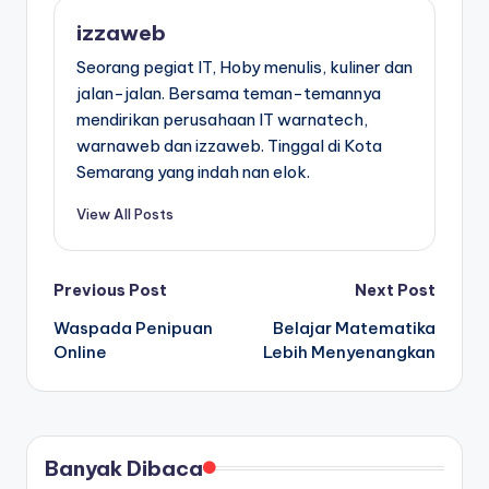
Tags:
izzaweb
Seorang pegiat IT, Hoby menulis, kuliner dan
jalan-jalan. Bersama teman-temannya
mendirikan perusahaan IT warnatech,
warnaweb dan izzaweb. Tinggal di Kota
Semarang yang indah nan elok.
View All Posts
Post
Previous Post
Next Post
Waspada Penipuan
Belajar Matematika
navigation
Online
Lebih Menyenangkan
Banyak Dibaca