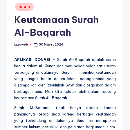
Posted
Islam
in
Keutamaan Surah
Al-Baqarah
izzaweb
30 Maret 2024
Posted
by
APLIKASI DONASI
– Surah Al-Baqarah adalah surah
kedua dalam Al-Quran dan merupakan salah satu surah
terpanjang di dalamnya. Surah ini memiliki keutamaan
yang sangat besar dalam Islam, sebagaimana yang
disampaikan oleh Rasulullah SAW dan ditegaskan dalam
berbagai hadis. Mari kita telaah lebih dalam tentang
keutamaan Surah Al-Baqarah.
Surah Al-Baqarah tidak hanya dikenal karena
panjangnya, tetapi juga karena berbagai keutamaan
yang terkandung di dalamnya. Surah ini merupakan
sumber hukum, petunjuk, dan pelajaran bagi umat Islam.